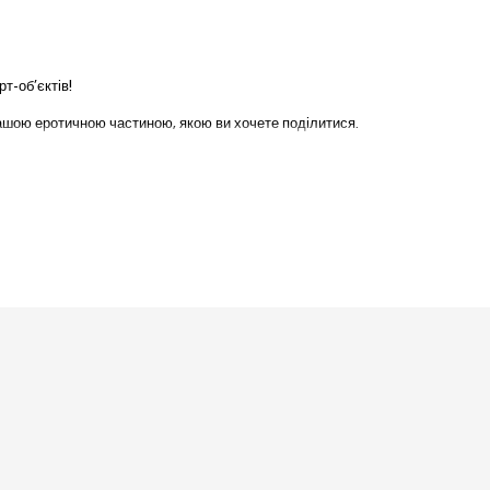
т-об’єктів!
вашою еротичною частиною, якою ви хочете поділитися.
ідницями
, щоб завершити свій образ і справити незабутнє враження!