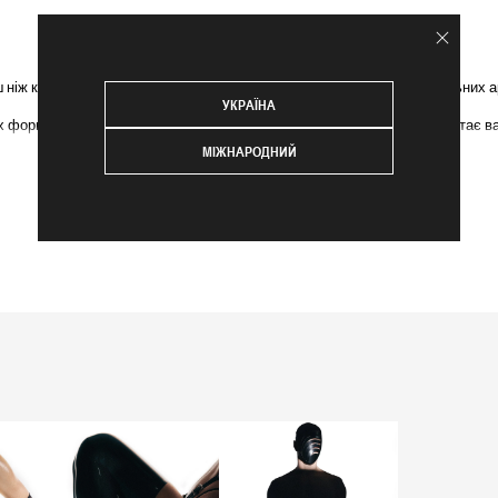
 ніж колекцією. Запрошуємо ознайомитися з експозицією цих унікальних ар
УКРАЇНА
их форм. Коли ви використовуєте або носите предмет мистецтва, він стає 
МІЖНАРОДНИЙ
сної м'якої
шкіри
. Поєднуйте його з
чокерами
,
панчохами
,
легінсами
або
сп