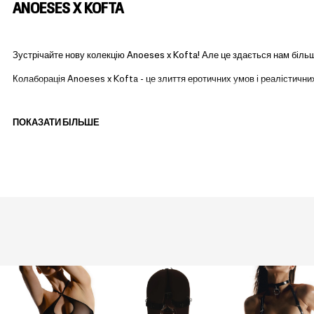
ANOESES X KOFTA
Зустрічайте нову колекцію Anoeses x Kofta! Але це здається нам більш
Колаборація Anoeses x Kofta - це злиття еротичних умов і реалістичн
Весь одяг повторює форми, які вражають уяву і виготовлені з високоякі
ПОКАЗАТИ БІЛЬШЕ