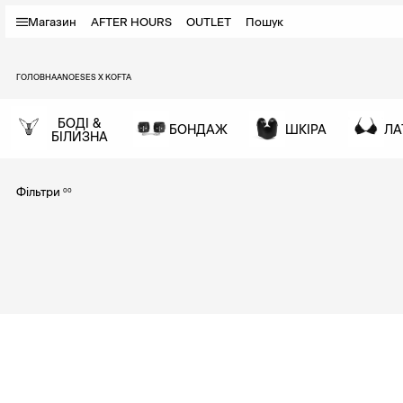
Магазин
AFTER HOURS
OUTLET
Пошук
ГОЛОВНА
ANOESES X KOFTA
БОДІ &
БОНДАЖ
ШКІРА
ЛА
БІЛИЗНА
Фільтри
00