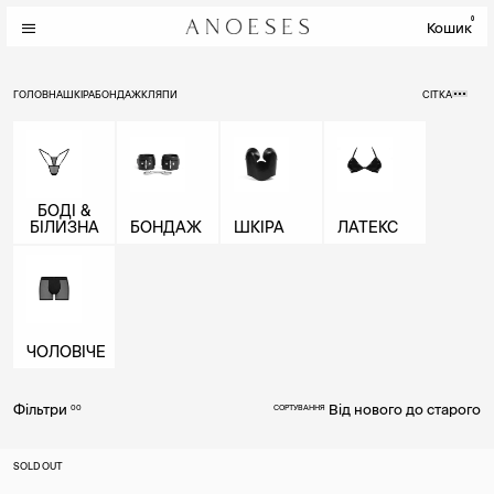
0
Кошик
ГОЛОВНА
ШКІРА
БОНДАЖ
КЛЯПИ
СІТКА
БОДІ &
БІЛИЗНА
БОНДАЖ
ШКІРА
ЛАТЕКС
ЧОЛОВІЧЕ
Фільтри
Від нового до старого
00
СОРТУВАННЯ
SOLD OUT