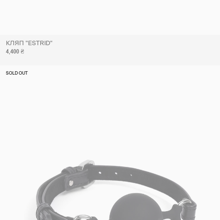
КЛЯП "ESTRID"
4,400 ₴
SOLD OUT