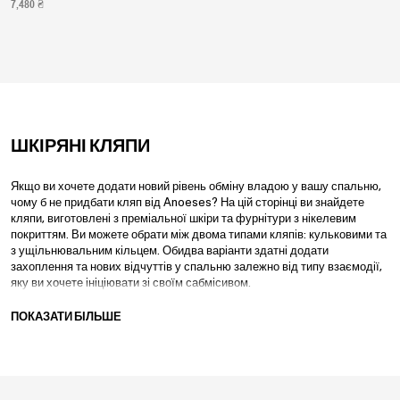
7,480 ₴
ШКІРЯНІ КЛЯПИ
Якщо ви хочете додати новий рівень обміну владою у вашу спальню,
чому б не придбати кляп від Anoeses? На цій сторінці ви знайдете
кляпи, виготовлені з преміальної шкіри та фурнітури з нікелевим
покриттям. Ви можете обрати між двома типами кляпів: кульковими та
з ущільнювальним кільцем. Обидва варіанти здатні додати
захоплення та нових відчуттів у спальню залежно від типу взаємодії,
яку ви хочете ініціювати зі своїм сабмісивом.
Кляпи з цієї колекції виготовлені зі шкіри, яка також відома як
ПОКАЗАТИ БІЛЬШЕ
повнозерниста шкіра. Ця шкіра виробляється в Італії досвідченими
майстрами. Незалежно від того, йдеться про шкіру, тканину чи
фурнітуру, Anoeses використовує у своїй продукції лише високоякісні
матеріали. Поєднуйте кляпи з
масками та пов'язками для очей
або
комбінуйте їх із аксесуарами з колекції
наручників
, щоб завершити