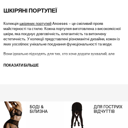
ШКІРЯНІ ПОРТУПЕЇ
Колекція
шкіряних портупей
Anoeses – це сміливий прояв
майстерності та стилю. Кожна портупея виготовлена з високоякісної
шкіри, яка поєднує довговічність, елегантність та витончену
естетичність. У колекції представлені різноманітні дизайни, кожен із
яких уособлює унікальне поєднання функціональності та моди.
Вони ідеально підходять для тих, хто хоче додати зухвалий, але
елегантний акцент до свого гардероба, ці портупеї – це більше, ніж
просто
аксесуари
; це вираз особистого стилю та впевненості. Завдяки
ПОКАЗАТИ БІЛЬШЕ
своїй універсальності шкіряні портупеї Anoeses підходять для різних
випадків, стаючи ефектним доповненням до будь-якого вбрання, будь
то
сукня
або
боді
для особливої події, або звичайне вбрання для
повсякденного носіння.
БОДІ &
ДЛЯ ГОСТРИХ
БІЛИЗНА
ВІДЧУТТІВ