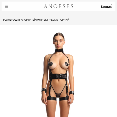
0
Кошик
ГОЛОВНА
ШКІРА
ПОРТУПЕЇ
КОМПЛЕКТ "REVNA" ЧОРНИЙ
СТЕГНА
СТЕГНО
ЗАП'ЯСТОК
85 - 90
45 - 50
12 - 15
90 - 95
50 - 55
15 - 18
95 - 105
55 - 60
18 - 21
105 - 115
60 - 65
21 - 24
115 - 125
65 - 70
125 - 135
70 - 80
135 - 145
80 - 90