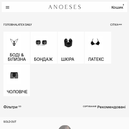
0
Кошик
ГОЛОВНА
LATEX DAILY
СІТКА
БОДІ &
БІЛИЗНА
БОНДАЖ
ШКІРА
ЛАТЕКС
ЧОЛОВІЧЕ
Фільтри
Рекомендовані
00
СОРТУВАННЯ
SOLD OUT