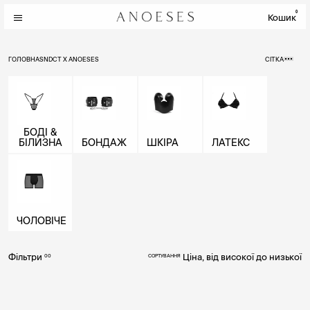
0
Кошик
ГОЛОВНА
SNDCT X ANOESES
СІТКА
БОДІ &
БІЛИЗНА
БОНДАЖ
ШКІРА
ЛАТЕКС
ЧОЛОВІЧЕ
Фільтри
Ціна, від високої до низької
00
СОРТУВАННЯ