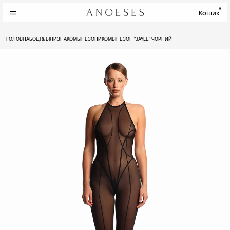
0
Кошик
ГОЛОВНА
БОДІ & БІЛИЗНА
КОМБІНЕЗОНИ
КОМБІНЕЗОН "JAYLE" ЧОРНИЙ
СТЕГНА
СТЕГНО
84 - 90
45 - 49
90 - 96
49 - 53
96 - 102
53 - 57
102 - 108
57 - 61
108 - 114
61 - 65