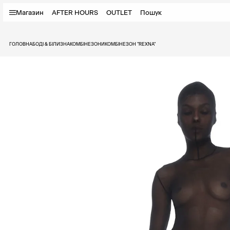
Магазин
AFTER HOURS
OUTLET
Пошук
ГОЛОВНА
БОДІ & БІЛИЗНА
КОМБІНЕЗОНИ
КОМБІНЕЗОН "REXNA"