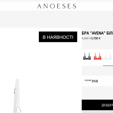
БРА "AVENA" БІ
В НАЯВНОСТІ
4,200 ₴
3,150 ₴
65B
РОЗМІР
65A
65B
65C
ДОДАТ
65D
70A