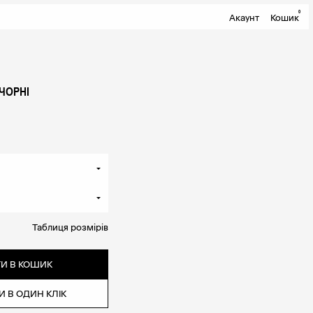
0
Акаунт
Кошик
 ЧОРНІ
Таблиця розмірів
И В КОШИК
 В ОДИН КЛІК