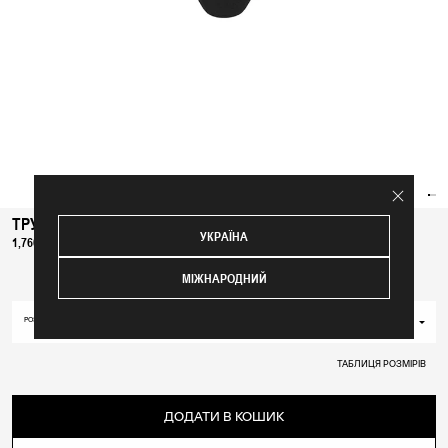
ТРУСИКИ "GLORIA" ЧОРНІ
УКРАЇНА
1,760 ₴
МІЖНАРОДНИЙ
XS
РОЗМІР
XS
ТАБЛИЦЯ РОЗМІРІВ
S
M
ДОДАТИ В КОШИК
L
XL