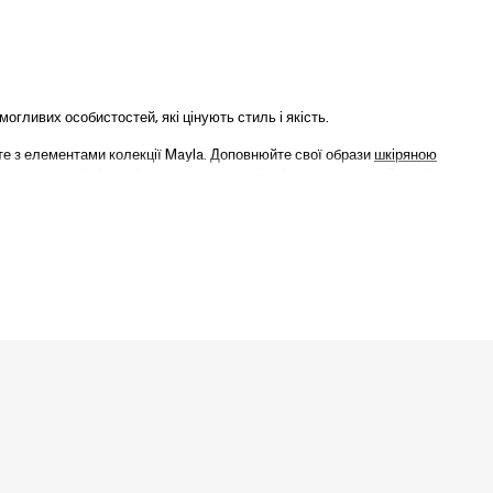
огливих особистостей, які цінують стиль і якість.
е з елементами колекції Mayla. Доповнюйте свої образи
шкіряною
иль на новий рівень і розкрити свою найсміливішу версію. Відчуйте