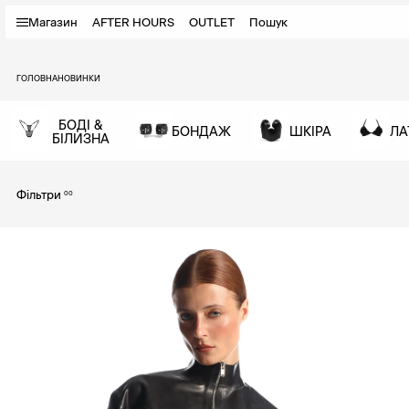
Магазин
AFTER HOURS
OUTLET
Пошук
ГОЛОВНА
НОВИНКИ
БОДІ &
БОНДАЖ
ШКІРА
ЛА
БІЛИЗНА
Фільтри
00