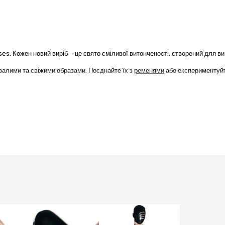
s. Кожен новий виріб – це свято сміливої витонченості, створений для вим
хвалими та свіжими образами. Поєднайте їх з
ременями
або експериментуйт
ію портупей
для мужнього акценту. Кожна новинка – це шанс підняти ваш ст