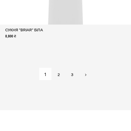
СУКНЯ "BRIAR" БІЛА
8,800 ₴
1
2
3