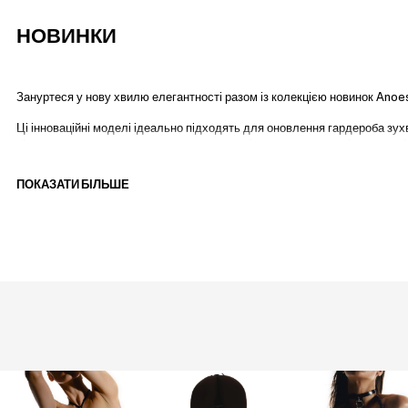
НОВИНКИ
Зануртеся у нову хвилю елегантності разом із колекцією новинок Anoese
Ці інноваційні моделі ідеально підходять для оновлення гардероба зу
білизною
для чуттєвого вигляду або зверніть увагу на
чоловічу колекц
новітні прояви чуттєвості разом із Anoeses.
ПОКАЗАТИ БІЛЬШЕ