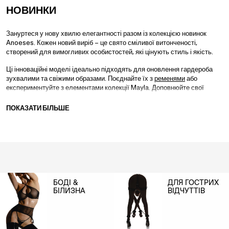
НОВИНКИ
Зануртеся у нову хвилю елегантності разом із колекцією новинок
Anoeses. Кожен новий виріб – це свято сміливої витонченості,
створений для вимогливих особистостей, які цінують стиль і якість.
Ці інноваційні моделі ідеально підходять для оновлення гардероба
зухвалими та свіжими образами. Поєднайте їх з
ременями
або
експериментуйте з елементами колекції Mayla. Доповнюйте свої
образи
шкіряною білизною
для чуттєвого вигляду або зверніть увагу
на
чоловічу колекцію портупей
для мужнього акценту. Кожна новинка
ПОКАЗАТИ БІЛЬШЕ
– це шанс підняти ваш стиль на новий рівень і розкрити свою
найсміливішу версію. Відчуйте новітні прояви чуттєвості разом із
Anoeses.
БОДІ &
ДЛЯ ГОСТРИХ
БІЛИЗНА
ВІДЧУТТІВ